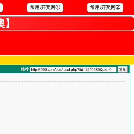
常用:开奖网①
常用:开奖网②
澳】
推荐