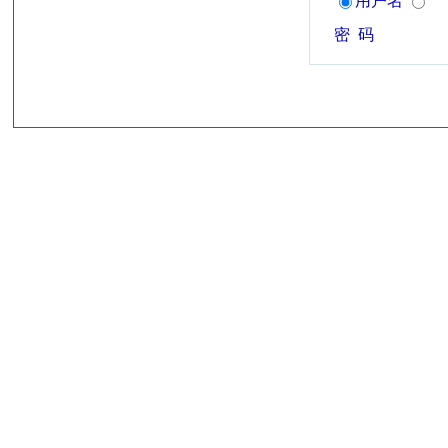
用户名
密 码