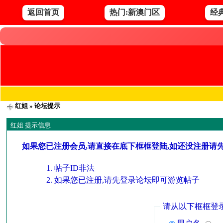
返回首页
热门:新澳门区
经
红姐
» 论坛提示
红姐 提示信息
如果您已注册会员,请直接在底下框框登陆,如还没注册请
帖子ID非法
如果您已注册,请先登录论坛即可游览帖子
请从以下框框登