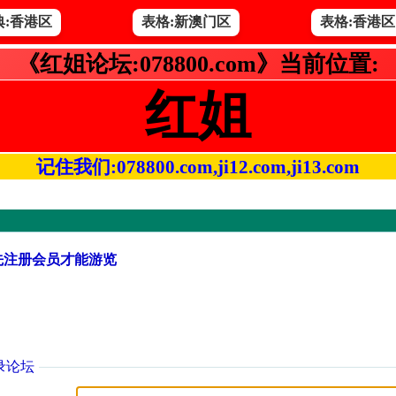
典:香港区
表格:新澳门区
表格:香港区
《红姐论坛:078800.com》当前位置:
红姐
记住我们:078800.com,ji12.com,ji13.com
先注册会员才能游览
录论坛