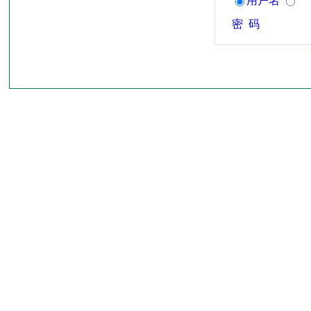
用户名
密 码