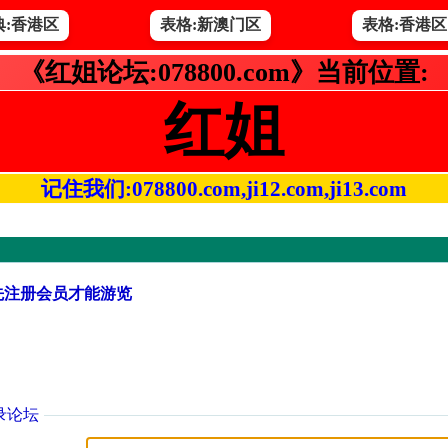
典:香港区
表格:新澳门区
表格:香港区
《红姐论坛:078800.com》当前位置:
红姐
记住我们:078800.com,ji12.com,ji13.com
先注册会员才能游览
录论坛