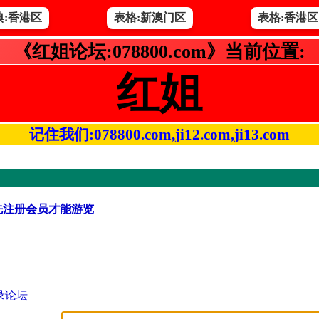
典:香港区
表格:新澳门区
表格:香港区
《红姐论坛:078800.com》当前位置:
红姐
记住我们:078800.com,ji12.com,ji13.com
先注册会员才能游览
录论坛