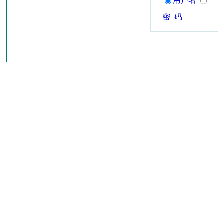
用户名
密 码