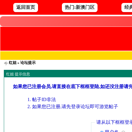
返回首页
热门:新澳门区
经
红姐
» 论坛提示
红姐 提示信息
如果您已注册会员,请直接在底下框框登陆,如还没注册请
帖子ID非法
如果您已注册,请先登录论坛即可游览帖子
请从以下框框登