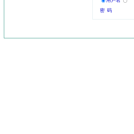
用户名
密 码