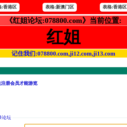
典:香港区
表格:新澳门区
表格:香港区
《红姐论坛:078800.com》当前位置:
红姐
记住我们:078800.com,ji12.com,ji13.com
先注册会员才能游览
录论坛