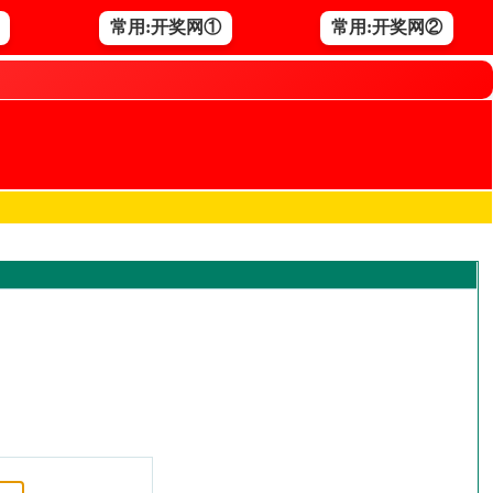
常用:开奖网①
常用:开奖网②