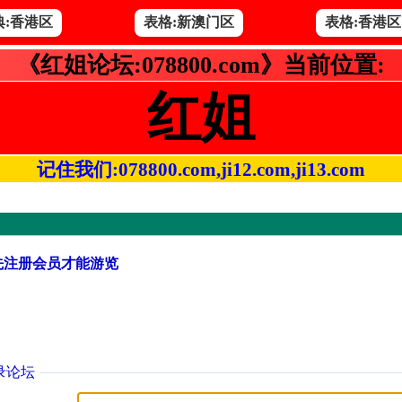
典:香港区
表格:新澳门区
表格:香港区
《红姐论坛:078800.com》当前位置:
红姐
记住我们:078800.com,ji12.com,ji13.com
先注册会员才能游览
录论坛