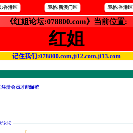
典:香港区
表格:新澳门区
表格:香港区
《红姐论坛:078800.com》当前位置:
红姐
记住我们:078800.com,ji12.com,ji13.com
先注册会员才能游览
录论坛