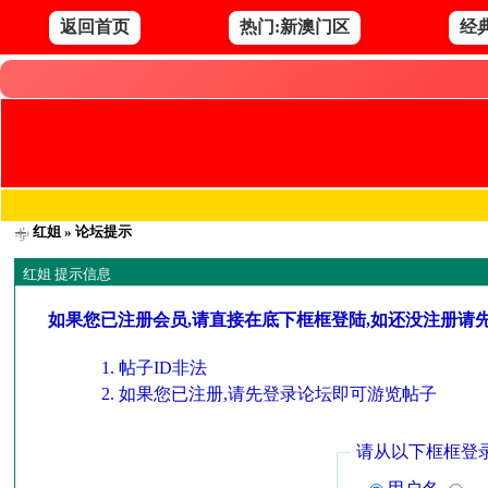
返回首页
热门:新澳门区
经
红姐
» 论坛提示
红姐 提示信息
如果您已注册会员,请直接在底下框框登陆,如还没注册请
帖子ID非法
如果您已注册,请先登录论坛即可游览帖子
请从以下框框登