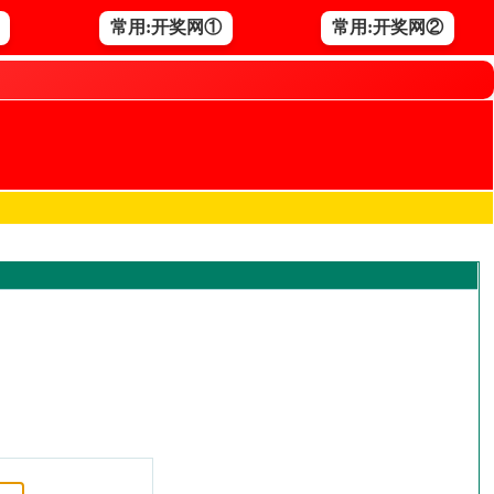
常用:开奖网①
常用:开奖网②