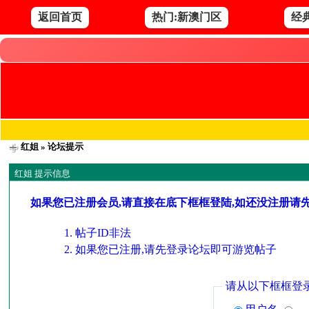
返回首页
热门:新澳门区
经
红姐
» 论坛提示
红姐 提示信息
如果您已注册会员,请直接在底下框框登陆,如还没注册请
帖子ID非法
如果您已注册,请先登录论坛即可游览帖子
请从以下框框登