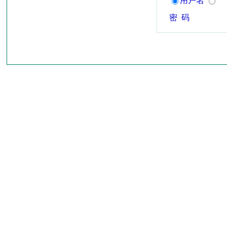
用户名
密 码