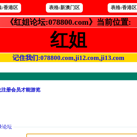
典:香港区
表格:新澳门区
表格:香港区
《红姐论坛:078800.com》当前位置:
红姐
记住我们:078800.com,ji12.com,ji13.com
先注册会员才能游览
录论坛