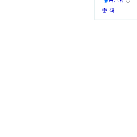
用户名
密 码