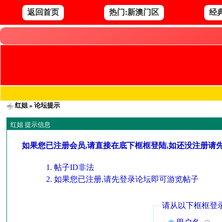
返回首页
热门:新澳门区
经
红姐
» 论坛提示
红姐 提示信息
如果您已注册会员,请直接在底下框框登陆,如还没注册请
帖子ID非法
如果您已注册,请先登录论坛即可游览帖子
请从以下框框登