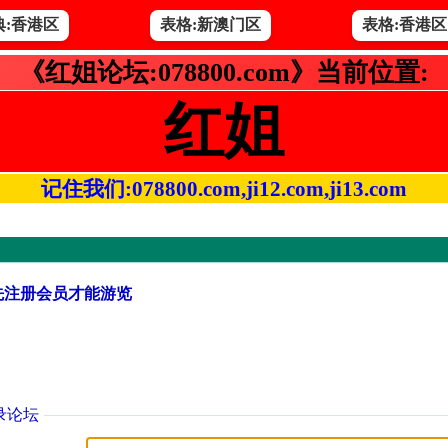
典:香港区
表格:新澳门区
表格:香港区
《红姐论坛:078800.com》当前位置:
红姐
记住我们:078800.com,ji12.com,ji13.com
先注册会员才能游览
录论坛