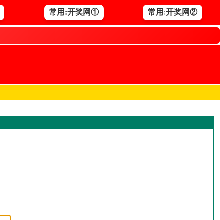
常用:开奖网①
常用:开奖网②