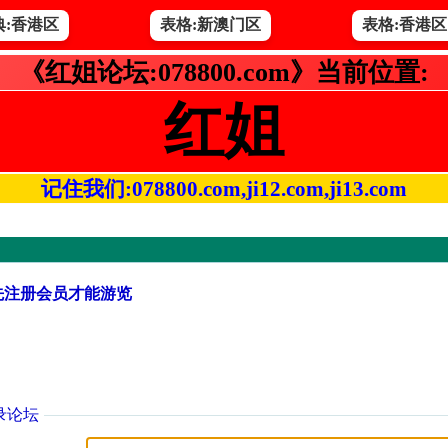
典:香港区
表格:新澳门区
表格:香港区
《红姐论坛:078800.com》当前位置:
红姐
记住我们:078800.com,ji12.com,ji13.com
先注册会员才能游览
录论坛