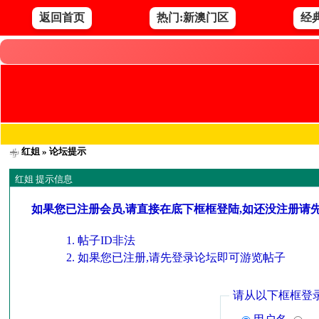
返回首页
热门:新澳门区
经
红姐
» 论坛提示
红姐 提示信息
如果您已注册会员,请直接在底下框框登陆,如还没注册请
帖子ID非法
如果您已注册,请先登录论坛即可游览帖子
请从以下框框登