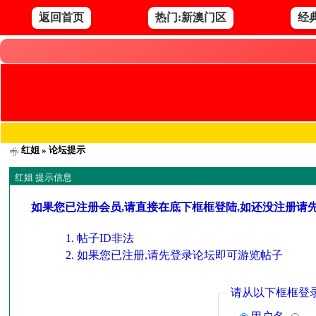
返回首页
热门:新澳门区
经
红姐
» 论坛提示
红姐 提示信息
如果您已注册会员,请直接在底下框框登陆,如还没注册请
帖子ID非法
如果您已注册,请先登录论坛即可游览帖子
请从以下框框登