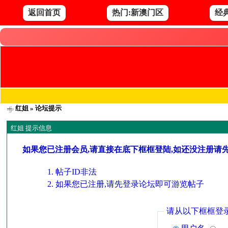
返回首页
热门:新澳门区
经
红姐
» 论坛提示
红姐 提示信息
如果您已注册会员,请直接在底下框框登陆,如还没注册请
帖子ID非法
如果您已注册,请先登录论坛即可游览帖子
请从以下框框登