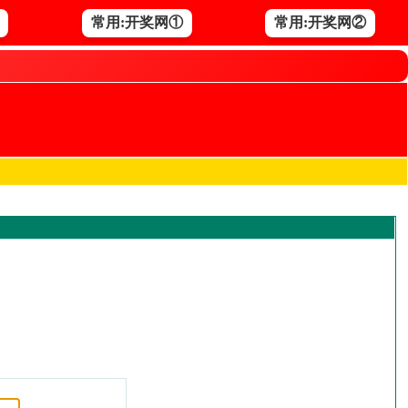
常用:开奖网①
常用:开奖网②