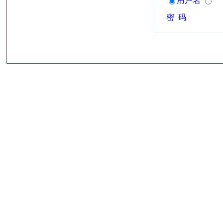
用户名
密 码