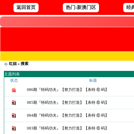
返回首页
热门:新澳门区
经
红姐
» 搜索
主题列表
状态
标题
086期『特码功夫』【努力打造】【杀特 ⑥ 码】
085期『特码功夫』【努力打造】【杀特 ⑥ 码】
084期『特码功夫』【努力打造】【杀特 ⑥ 码】
083期『特码功夫』【努力打造】【杀特 ⑥ 码】