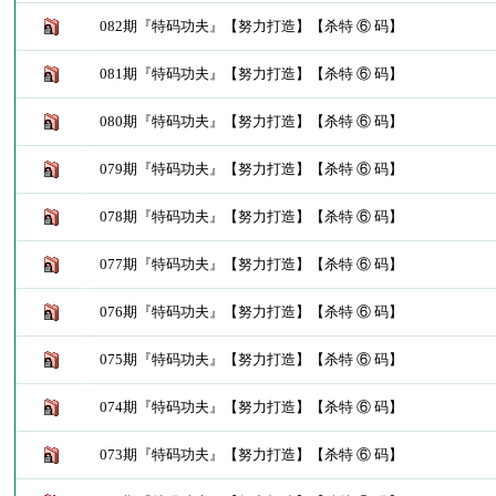
082期『特码功夫』【努力打造】【杀特 ⑥ 码】
081期『特码功夫』【努力打造】【杀特 ⑥ 码】
080期『特码功夫』【努力打造】【杀特 ⑥ 码】
079期『特码功夫』【努力打造】【杀特 ⑥ 码】
078期『特码功夫』【努力打造】【杀特 ⑥ 码】
077期『特码功夫』【努力打造】【杀特 ⑥ 码】
076期『特码功夫』【努力打造】【杀特 ⑥ 码】
075期『特码功夫』【努力打造】【杀特 ⑥ 码】
074期『特码功夫』【努力打造】【杀特 ⑥ 码】
073期『特码功夫』【努力打造】【杀特 ⑥ 码】