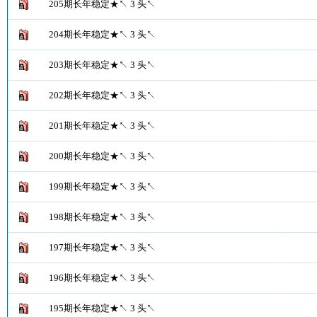
205期长年稳定★↖ 3 头↖
204期长年稳定★↖ 3 头↖
203期长年稳定★↖ 3 头↖
202期长年稳定★↖ 3 头↖
201期长年稳定★↖ 3 头↖
200期长年稳定★↖ 3 头↖
199期长年稳定★↖ 3 头↖
198期长年稳定★↖ 3 头↖
197期长年稳定★↖ 3 头↖
196期长年稳定★↖ 3 头↖
195期长年稳定★↖ 3 头↖