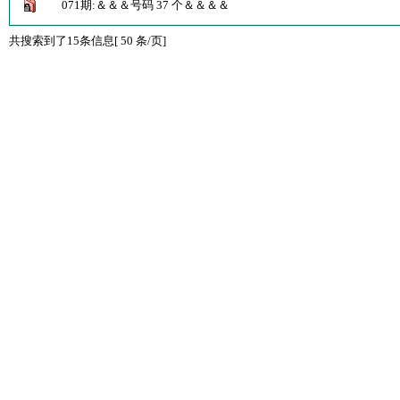
071期:＆＆＆号码 37 个＆＆＆＆
共搜索到了15条信息[ 50 条/页]