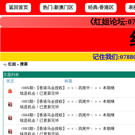
返回首页
热门:新澳门区
经典:香港区
表
《红姐论坛:07
记住我们:078800.
红姐
» 搜索
主题列表
状态
标题
<086期>【香港马会授权】＜＜﹛四尾中﹜＞＞ 本期继
续是机会！已更新完毕
<085期>【香港马会授权】＜＜﹛四尾中﹜＞＞ 本期继
续是机会！已更新完毕
<084期>【香港马会授权】＜＜﹛四尾中﹜＞＞ 本期继
续是机会！已更新完毕
<083期>【香港马会授权】＜＜﹛四尾中﹜＞＞ 本期继
续是机会！已更新完毕