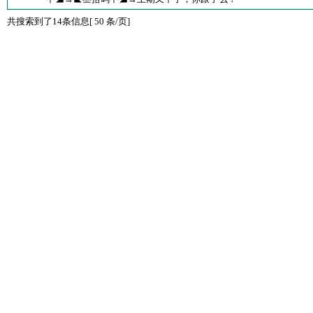
共搜索到了14条信息[ 50 条/页]