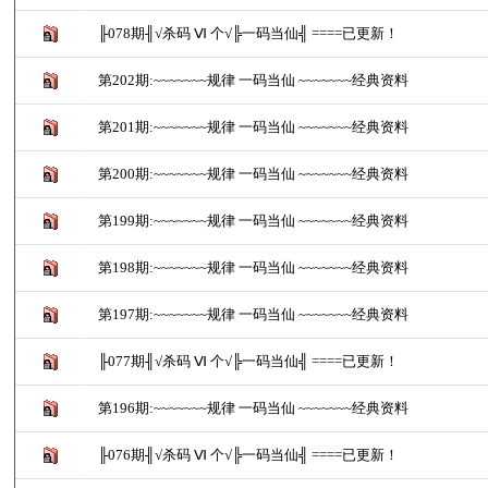
╟078期╢√杀码 Ⅵ 个√╠一码当仙╣ ====已更新！
第202期:~~~~~~~规律 一码当仙 ~~~~~~~经典资料
第201期:~~~~~~~规律 一码当仙 ~~~~~~~经典资料
第200期:~~~~~~~规律 一码当仙 ~~~~~~~经典资料
第199期:~~~~~~~规律 一码当仙 ~~~~~~~经典资料
第198期:~~~~~~~规律 一码当仙 ~~~~~~~经典资料
第197期:~~~~~~~规律 一码当仙 ~~~~~~~经典资料
╟077期╢√杀码 Ⅵ 个√╠一码当仙╣ ====已更新！
第196期:~~~~~~~规律 一码当仙 ~~~~~~~经典资料
╟076期╢√杀码 Ⅵ 个√╠一码当仙╣ ====已更新！