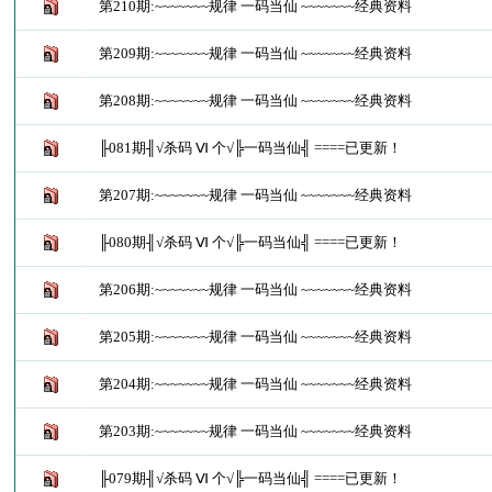
第210期:~~~~~~~规律 一码当仙 ~~~~~~~经典资料
第209期:~~~~~~~规律 一码当仙 ~~~~~~~经典资料
第208期:~~~~~~~规律 一码当仙 ~~~~~~~经典资料
╟081期╢√杀码 Ⅵ 个√╠一码当仙╣ ====已更新！
第207期:~~~~~~~规律 一码当仙 ~~~~~~~经典资料
╟080期╢√杀码 Ⅵ 个√╠一码当仙╣ ====已更新！
第206期:~~~~~~~规律 一码当仙 ~~~~~~~经典资料
第205期:~~~~~~~规律 一码当仙 ~~~~~~~经典资料
第204期:~~~~~~~规律 一码当仙 ~~~~~~~经典资料
第203期:~~~~~~~规律 一码当仙 ~~~~~~~经典资料
╟079期╢√杀码 Ⅵ 个√╠一码当仙╣ ====已更新！