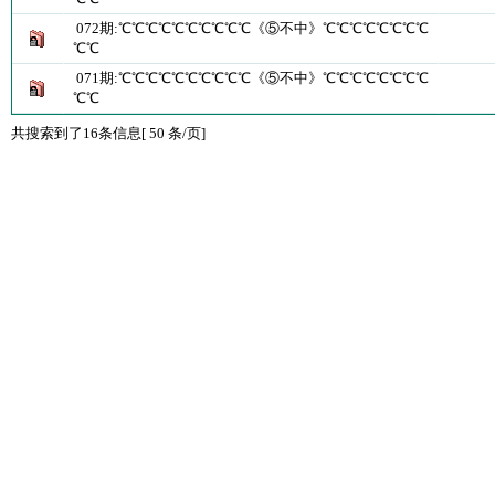
072期:℃℃℃℃℃℃℃℃℃℃《⑤不中》℃℃℃℃℃℃℃℃
℃℃
071期:℃℃℃℃℃℃℃℃℃℃《⑤不中》℃℃℃℃℃℃℃℃
℃℃
共搜索到了16条信息[ 50 条/页]