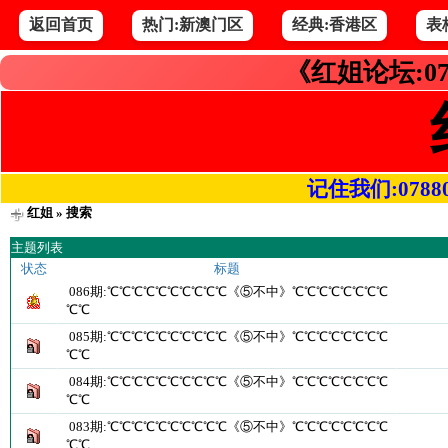
返回首页
热门:新澳门区
经典:香港区
表
《红姐论坛:07
记住我们:078800.
红姐
» 搜索
主题列表
状态
标题
086期:℃℃℃℃℃℃℃℃℃℃《⑤不中》℃℃℃℃℃℃℃℃
℃℃
085期:℃℃℃℃℃℃℃℃℃℃《⑤不中》℃℃℃℃℃℃℃℃
℃℃
084期:℃℃℃℃℃℃℃℃℃℃《⑤不中》℃℃℃℃℃℃℃℃
℃℃
083期:℃℃℃℃℃℃℃℃℃℃《⑤不中》℃℃℃℃℃℃℃℃
℃℃