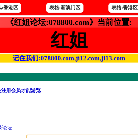
典:香港区
表格:新澳门区
表格:香港区
《红姐论坛:078800.com》当前位置:
红姐
记住我们:078800.com,ji12.com,ji13.com
先注册会员才能游览
录论坛