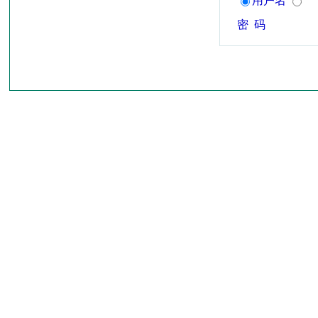
用户名
密 码