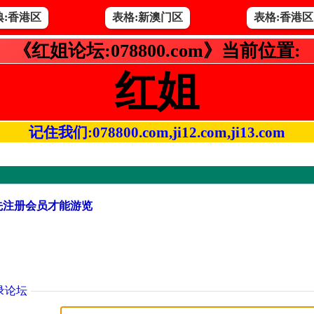
典:香港区
表格:新澳门区
表格:香港区
《红姐论坛:078800.com》当前位置:
红姐
记住我们:078800.com,ji12.com,ji13.com
先注册会员才能游览
录论坛