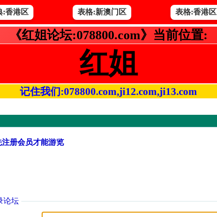
典:香港区
表格:新澳门区
表格:香港区
《红姐论坛:078800.com》当前位置:
红姐
记住我们:078800.com,ji12.com,ji13.com
先注册会员才能游览
录论坛