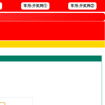
常用:开奖网①
常用:开奖网②