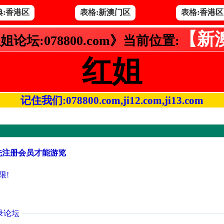
典:香港区
表格:新澳门区
表格:香港区
【新
姐论坛:078800.com》当前位置:
红姐
记住我们:078800.com,ji12.com,ji13.com
先注册会员才能游览
限!
录论坛