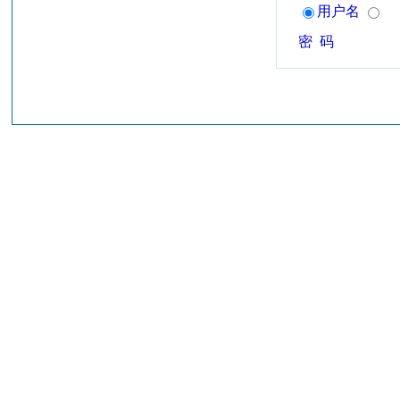
用户名
密 码