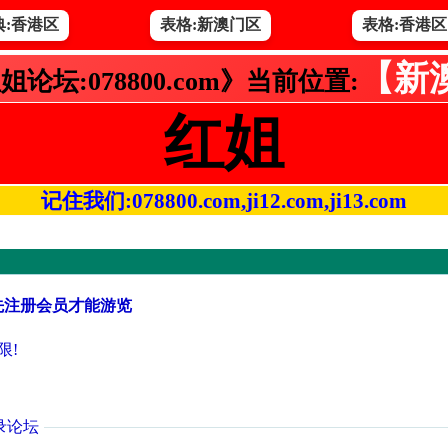
典:香港区
表格:新澳门区
表格:香港区
【新
姐论坛:078800.com》当前位置:
红姐
记住我们:078800.com,ji12.com,ji13.com
先注册会员才能游览
限!
录论坛