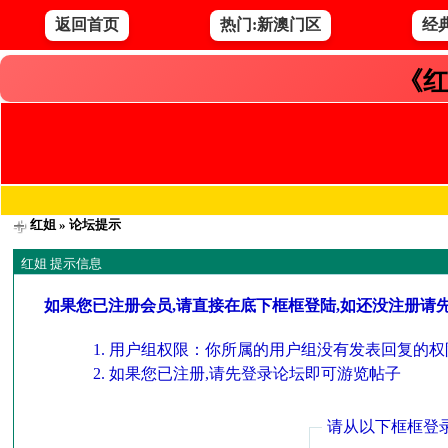
返回首页
热门:新澳门区
经
《红
红姐
» 论坛提示
红姐 提示信息
如果您已注册会员,请直接在底下框框登陆,如还没注册请
用户组权限：你所属的用户组没有发表回复的权
如果您已注册,请先登录论坛即可游览帖子
请从以下框框登