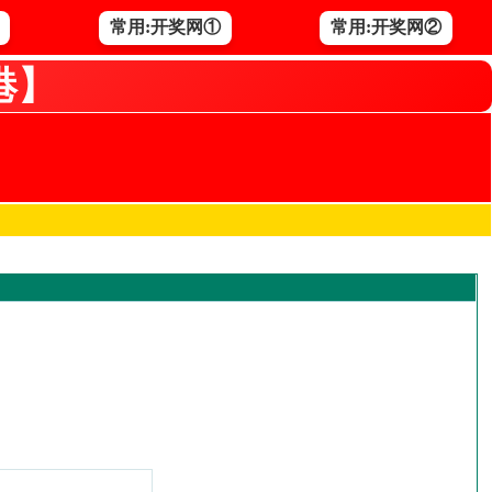
常用:开奖网①
常用:开奖网②
港】