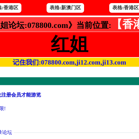
典:香港区
表格:新澳门区
表格:香港区
【香
姐论坛:078800.com》当前位置:
红姐
记住我们:078800.com,ji12.com,ji13.com
先注册会员才能游览
限!
录论坛