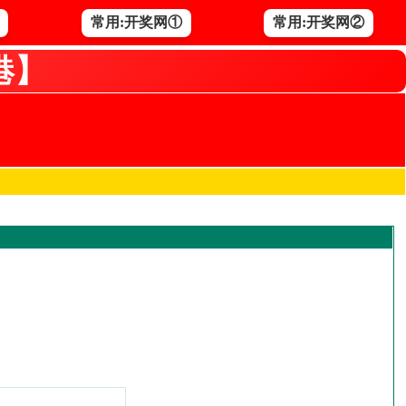
常用:开奖网①
常用:开奖网②
港】