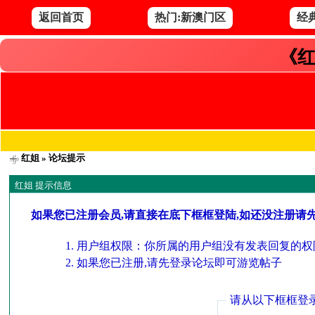
返回首页
热门:新澳门区
经
《红
红姐
» 论坛提示
红姐 提示信息
如果您已注册会员,请直接在底下框框登陆,如还没注册请
用户组权限：你所属的用户组没有发表回复的权
如果您已注册,请先登录论坛即可游览帖子
请从以下框框登