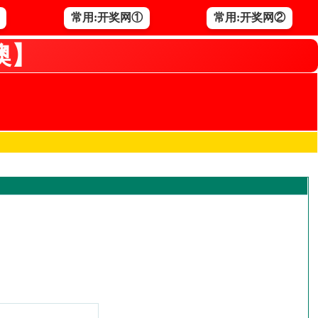
常用:开奖网①
常用:开奖网②
澳】