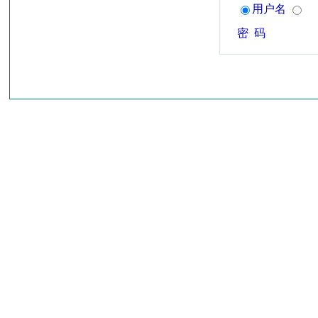
用户名
密 码