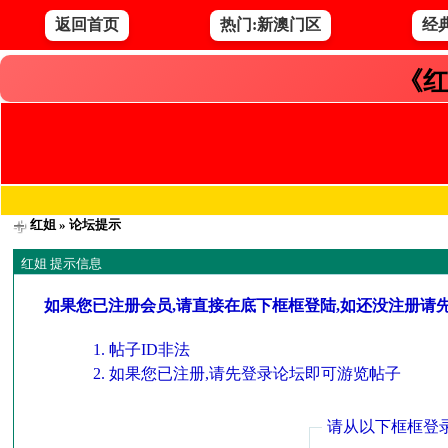
返回首页
热门:新澳门区
经
《红
红姐
» 论坛提示
红姐 提示信息
如果您已注册会员,请直接在底下框框登陆,如还没注册请
帖子ID非法
如果您已注册,请先登录论坛即可游览帖子
请从以下框框登