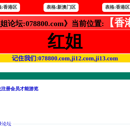
典:香港区
表格:新澳门区
表格:香港区
【香
姐论坛:078800.com》当前位置:
红姐
记住我们:078800.com,ji12.com,ji13.com
先注册会员才能游览
录论坛