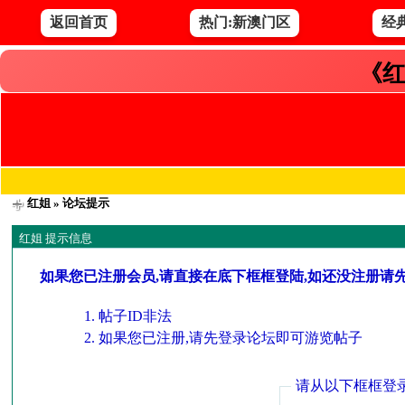
返回首页
热门:新澳门区
经
《红
红姐
» 论坛提示
红姐 提示信息
如果您已注册会员,请直接在底下框框登陆,如还没注册请
帖子ID非法
如果您已注册,请先登录论坛即可游览帖子
请从以下框框登