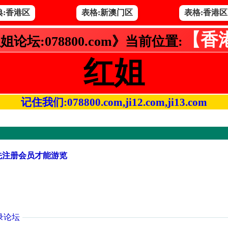
典:香港区
表格:新澳门区
表格:香港区
【香
姐论坛:078800.com》当前位置:
红姐
记住我们:078800.com,ji12.com,ji13.com
先注册会员才能游览
录论坛