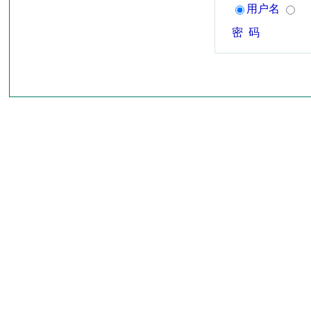
用户名
密 码