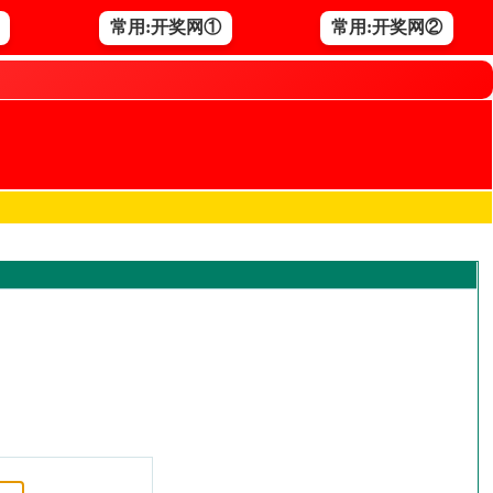
常用:开奖网①
常用:开奖网②