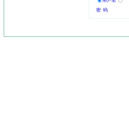
用户名
密 码