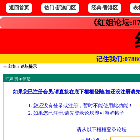
返回首页
热门:新澳门区
经典:香港区
表
《红姐论坛:07
记住我们:078800.
红姐
» 论坛提示
红姐 提示信息
如果您已注册会员,请直接在底下框框登陆,如还没注册请
您还没有登录或注册，暂时不能使用此功能!!
如果您已注册,请先登录论坛即可游览帖子
请从以下框框登录论坛