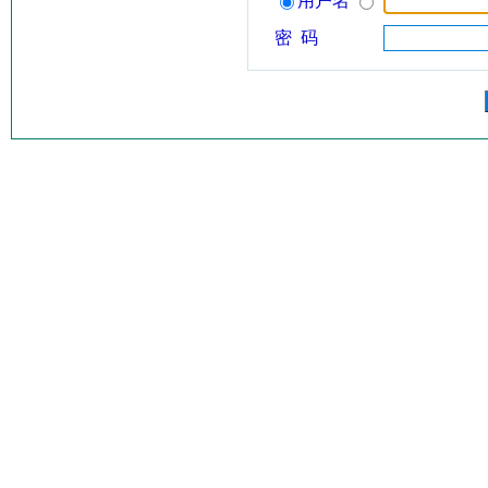
用户名
密 码