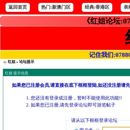
返回首页
热门:新澳门区
经典:香港区
表
《红姐论坛:07
记住我们:078800.
红姐
» 论坛提示
红姐 提示信息
如果您已注册会员,请直接在底下框框登陆,如还没注册请
您还没有登录或注册，暂时不能使用此功能!!
如果您已注册,请先登录论坛即可游览帖子
请从以下框框登录论坛